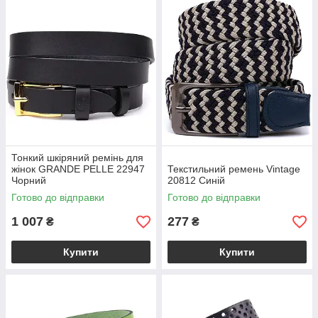
Тонкий шкіряний ремінь для
жінок GRANDE PELLE 22947
Текстильний ремень Vintage
Чорний
20812 Синій
Готово до відправки
Готово до відправки
1 007
277
₴
₴
Купити
Купити