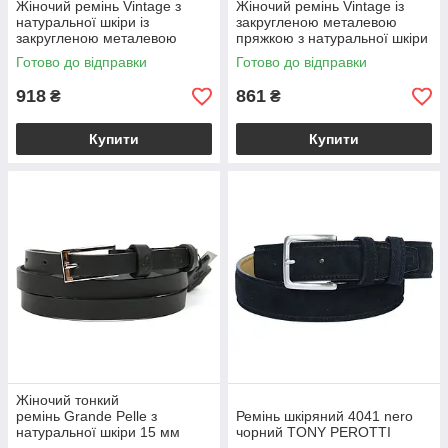
Жіночий ремінь Vintage з
Жіночий ремінь Vintage із
натуральної шкіри із
закругленою металевою
закругленою металевою
пряжкою з натуральної шкіри
пряжкою коричневого
чорного кольору BS20785
Готово до відправки
Готово до відправки
кольору BS20784
918
861
₴
₴
Купити
Купити
Жіночий тонкий
ремінь Grande Pelle з
Ремінь шкіряний 4041 nero
натуральної шкіри 15 мм
чорний TONY PEROTTI