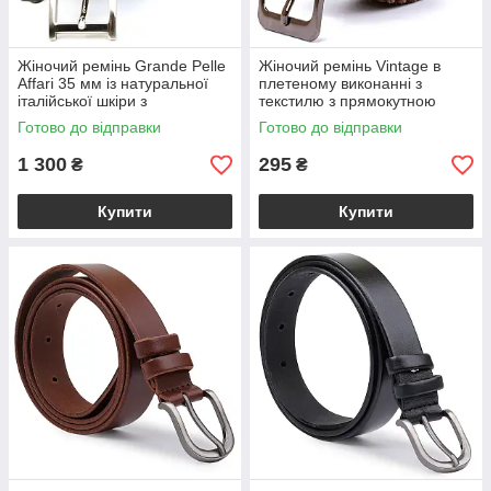
Жіночий ремінь Grande Pelle
Жіночий ремінь Vintage в
Affari 35 мм із натуральної
плетеному виконанні з
італійської шкіри з
текстилю з прямокутною
прямокутною пряжкою, колір
пряжкою коричневий
Готово до відправки
Готово до відправки
мармур VL336201100
BS20813
1 300
295
₴
₴
Купити
Купити