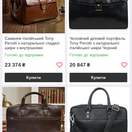
Саквояж італійський Tony
Чоловічий діловий портфель
Perotti з натуральної гладкої
Tony Perotti з натуральної
шкіри з внутрішніми
італійської шкіри Чорний
кишенями Коньячний Italico
Italico 8008/40 (BS90375)
Готово до відправки
Готово до відправки
8051 (BS90625)
23 374
20 847
₴
₴
Купити
Купити