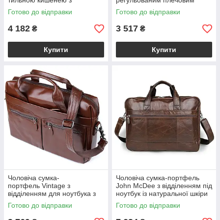
тильною кишенею з
регульованим плечовим
натуральної шкіри коричнева
ременем із натуральної
Готово до відправки
Готово до відправки
BSRC-7122-3md
шкіри коричнева BS23154
4 182
3 517
₴
₴
Купити
Купити
Чоловіча сумка-
Чоловіча сумка-портфель
портфель Vintage з
John McDee з відділенням під
відділенням для ноутбука з
ноутбук із натуральної шкіри
натуральної шкіри
коричневого кольору
Готово до відправки
Готово до відправки
коричневого кольору
BSJD7320C
BS23159