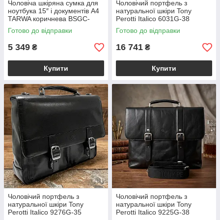
Чоловіча шкіряна сумка для
Чоловічий портфель з
ноутбука 15″ і документів A4
натуральної шкіри Tony
TARWA коричнева BSGC-
Perotti Italico 6031G-38
4621-4lx
Чорний (BS90422)
Готово до відправки
Готово до відправки
5 349
16 741
₴
₴
Купити
Купити
Чоловічий портфель з
Чоловічий портфель з
натуральної шкіри Tony
натуральної шкіри Tony
Perotti Italico 9276G-35
Perotti Italico 9225G-38