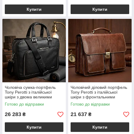
Купити
Купити
Чоловіча сумка-портфель
Чоловічий діловий портфель
Tony Perotti з італійської
Tony Perotti з італійської
шкіри з двома великими
шкіри з фронтальними
відділеннями Чорна Contatta
кишенями Коньячний Italico
Готово до відправки
Готово до відправки
8976 nero (BS90554)
8013/42 (BS90388)
26 283
21 637
₴
₴
Купити
Купити