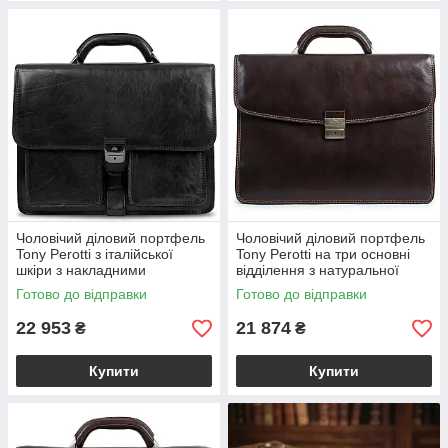
Чоловічий діловий портфель
Чоловічий діловий портфель
Tony Perotti з італійської
Tony Perotti на три основні
шкіри з накладними
відділення з натуральної
фронтальними кишенями
італійської шкіри Коричневий
Готово до відправки
Готово до відправки
Чорний Italico 8013/42
809/42 moro (BS90378)
(BS90379)
22 953
21 874
₴
₴
Купити
Купити