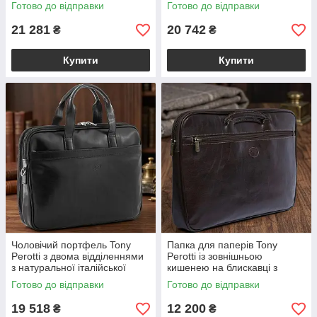
Чорний (BS90416)
Чорний (BS90415)
Готово до відправки
Готово до відправки
21 281
20 742
₴
₴
Купити
Купити
Чоловічий портфель Tony
Папка для паперів Tony
Perotti з двома відділеннями
Perotti із зовнішньою
з натуральної італійської
кишенею на блискавці з
шкіри Italico 7044-40 nero
італійської шкіри
Готово до відправки
Готово до відправки
(BS90641)
Коричнева Italico 8090 moro
(BS90584)
19 518
12 200
₴
₴