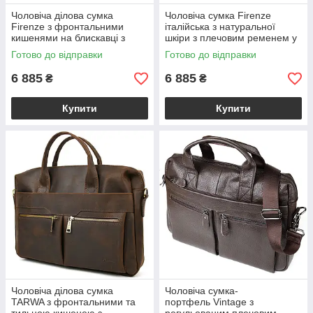
Чоловіча ділова сумка
Чоловіча сумка Firenze
Firenze з фронтальними
італійська з натуральної
кишенями на блискавці з
шкіри з плечовим ременем у
натуральної італійської шкіри
комплекті руда BS2223-45-31
Готово до відправки
Готово до відправки
чорна BS2223-05-31
6 885
6 885
₴
₴
Купити
Купити
Чоловіча ділова сумка
Чоловіча сумка-
TARWA з фронтальними та
портфель Vintage з