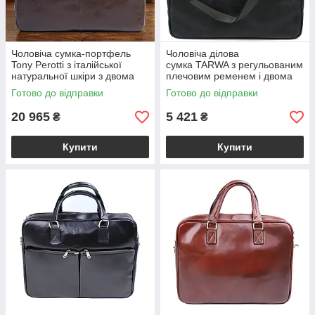
Чоловіча сумка-портфель
Чоловіча ділова
Tony Perotti з італійської
сумка TARWA з регульованим
натуральної шкіри з двома
плечовим ременем і двома
відділеннями
короткими ручками з
Готово до відправки
Готово до відправки
Коричнева Italico 9954-40
натуральної шкіри чорний
moro (BS90374)
BSRK-4766-4lx
20 965
5 421
₴
₴
Купити
Купити