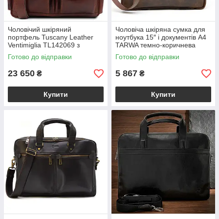
Чоловічий шкіряний
Чоловіча шкіряна сумка для
портфель Tuscany Leather
ноутбука 15″ і документів A4
Ventimiglia TL142069 з
TARWA темно-коричнева
передніми кишенями та
Crazy Horse BSRC-8839-4lx
Готово до відправки
Готово до відправки
плечовим ременем,
коричневий BS2069_1_1
23 650
5 867
₴
₴
Купити
Купити