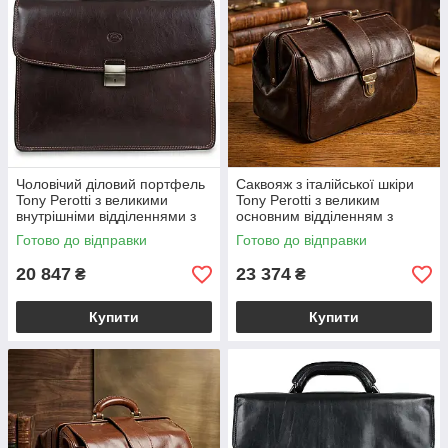
Чоловічий діловий портфель
Саквояж з італійської шкіри
Tony Perotti з великими
Tony Perotti з великим
внутрішніми відділеннями з
основним відділенням з
італійської шкіри
текстильною підкладкою
Готово до відправки
Готово до відправки
Коричневий Italico 8008/40
Коричневий Italico 8051
(BS9037
(BS90626)
20 847
23 374
₴
₴
Купити
Купити