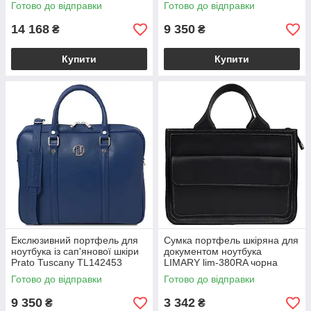
(Чорний)
Готово до відправки
Готово до відправки
14 168
9 350
₴
₴
Купити
Купити
Екслюзивний портфель для
Сумка портфель шкіряна для
ноутбука із сап'янової шкіри
документом ноутбука
Prato Tuscany TL142453
LIMARY lim-380RA чорна
(Темно-синій)
Готово до відправки
Готово до відправки
9 350
3 342
₴
₴