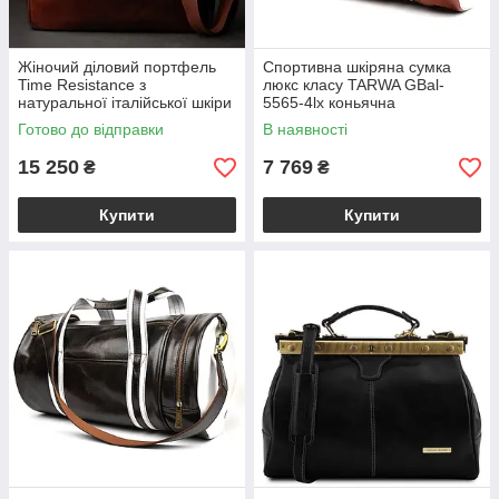
Жіночий діловий портфель
Спортивна шкіряна сумка
Time Resistance з
люкс класу TARWA GBal-
натуральної італійської шкіри
5565-4lx коньячна
з відділенням для ноутбука
Готово до відправки
В наявності
The Sheltering Sky
BS5248801W
15 250
7 769
₴
₴
Купити
Купити