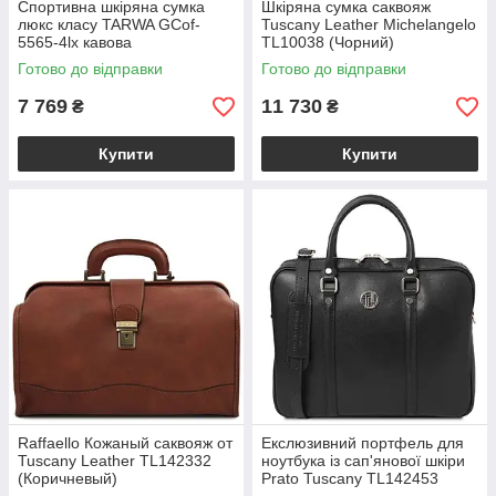
Спортивна шкіряна сумка
Шкіряна сумка саквояж
люкс класу TARWA GCof-
Tuscany Leather Michelangelo
5565-4lx кавова
TL10038 (Чорний)
Готово до відправки
Готово до відправки
7 769
11 730
₴
₴
Купити
Купити
Raffaello Кожаный саквояж от
Екслюзивний портфель для
Tuscany Leather TL142332
ноутбука із сап'янової шкіри
(Коричневый)
Prato Tuscany TL142453